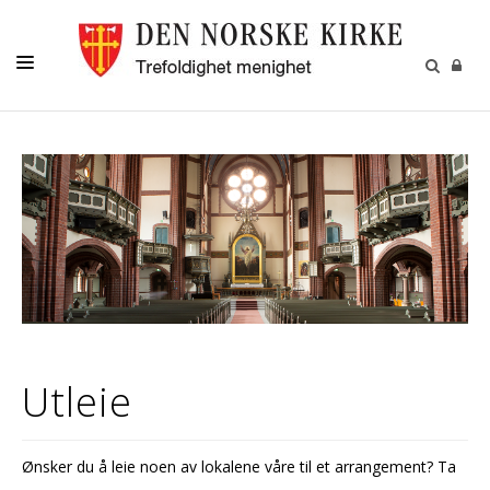
HVA SKJER
DÅP
KONFIRMANT
BARN OG UNGE
VIGSEL-GRAVFERD
OM OSS
Utleie
Ønsker du å leie noen av lokalene våre til et arrangement? Ta