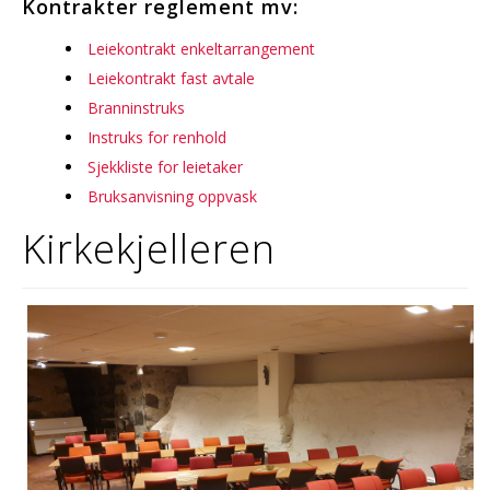
Kontrakter reglement mv:
Leiekontrakt enkeltarrangement
Leiekontrakt fast avtale
Branninstruks
Instruks for renhold
Sjekkliste for leietaker
Bruksanvisning oppvask
Kirkekjelleren