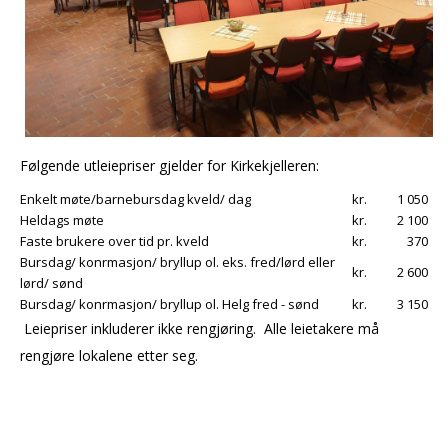
Følgende utleiepriser gjelder for Kirkekjelleren:
Enkelt møte/barnebursdag kveld/ dag
kr.
1 050
Heldags møte
kr.
2 100
Faste brukere over tid pr. kveld
kr.
370
Bursdag/ konfirmasjon/ bryllup ol. eks. fred/lørd eller
kr.
2 600
lørd/ sønd
Bursdag/ konfirmasjon/ bryllup ol. Helg fred - sønd
kr.
3 150
Leiepriser inkluderer ikke rengjøring. Alle leietakere må
rengjøre lokalene etter seg.