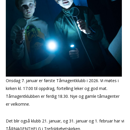
Onsdag 7. januar er første Tårnagentklubb i 2026. Vi møtes i
kirken kl. 17.00 til oppdrag, fortelling leker og god mat.
Tårnagentklubben er ferdig 18.30. Nye og gamle tårnagenter
er velkomne.
Det blir også klubb 21. januar, og 31. januar og 1. februar har vi
TÅRNAGENTHELG i Trefoldighetskirken.