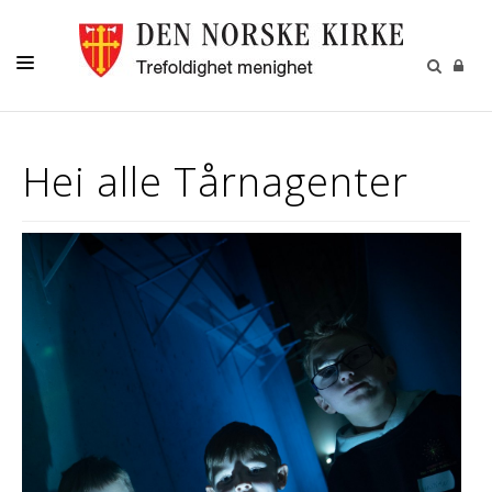
HVA SKJER
Hei alle Tårnagenter
DÅP
KONFIRMANT
BARN OG UNGE
VIGSEL-GRAVFERD
OM OSS